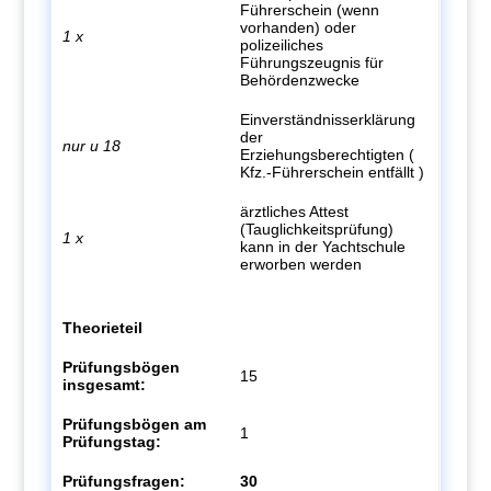
Führerschein (wenn
vorhanden) oder
1 x
polizeiliches
Führungszeugnis für
Behördenzwecke
Einverständnisserklärung
der
nur u 18
Erziehungsberechtigten (
Kfz.-Führerschein entfällt )
ärztliches Attest
(Tauglichkeitsprüfung)
1 x
kann in der Yachtschule
erworben werden
Theorieteil
Prüfungsbögen
15
insgesamt:
Prüfungsbögen am
1
Prüfungstag:
Prüfungsfragen:
30