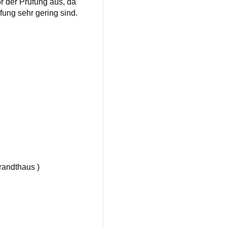
r der Prüfung aus, da
fung sehr gering sind.
randthaus )