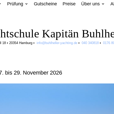
Prüfung
Gutscheine
Preise
Über uns
A
htschule Kapitän Buhlhe
ll 18
•
20354 Hamburg
•
info@buhlheller-yachting.de
•
040 340818
•
0176 8
. bis 29. November 2026