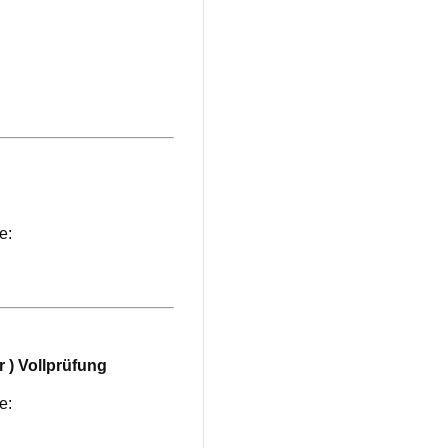
e:
 ) Vollprüfung
e: