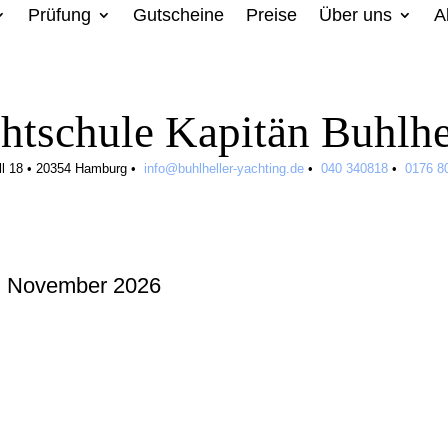
Prüfung
Gutscheine
Preise
Über uns
A
htschule Kapitän Buhlhe
ll 18
•
20354 Hamburg
•
info@buhlheller-yachting.de
•
040 340818
•
0176 8
. November 2026