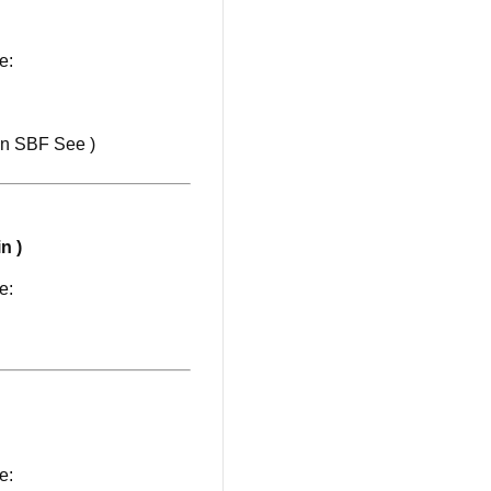
e:
en SBF See )
n )
e:
e: