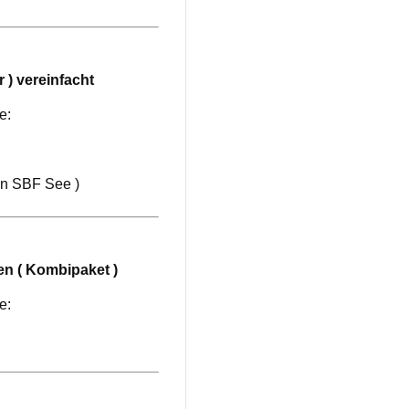
 ) vereinfacht
e:
en SBF See )
n ( Kombipaket )
e: