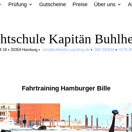
Prüfung
Gutscheine
Preise
Über uns
A
htschule Kapitän Buhlhe
ll 18
•
20354 Hamburg
•
info@buhlheller-yachting.de
•
040 340818
•
0176 8
Fahrtraining Hamburger Bille